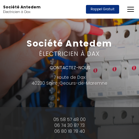
Aller
Société Antedem
au
Rappel Gratuit
Électricien à Dax
contenu
principal
Société Antedem
ÉLECTRICIEN À DAX
CONTACTEZ-NOUS
7 route de Dax
40230 Saint-Geours-de-Maremne
05 58 57 48 00
06 74 30 87 73
06 80 18 78 40