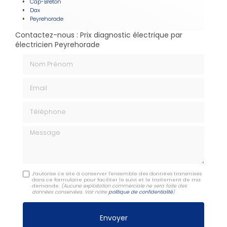
Cap-Breton
Dax
Peyrehorade
Contactez-nous : Prix diagnostic électrique par
électricien Peyrehorade
Nom Prénom
Email
Téléphone
Message
J'autorise ce site à conserver l'ensemble des données transmises
dans ce formulaire pour faciliter le suivi et le traitement de ma
demande.
(Aucune exploitation commerciale ne sera faite des
données conservées. Voir notre
politique de confidentialité
)