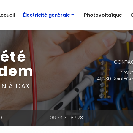
e
ccueil
Électricité générale
Photovoltaïque
C
Électricité
Borne de recharge électrique
iété
Domotique
CONTA
edem
Automatisme de portails
7 rou
40230 Saint-G
EN À DAX
0
06 74 30 87 73