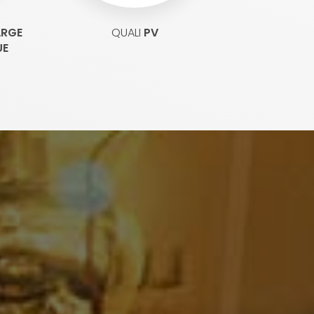
ARGE
QUALI
PV
UE