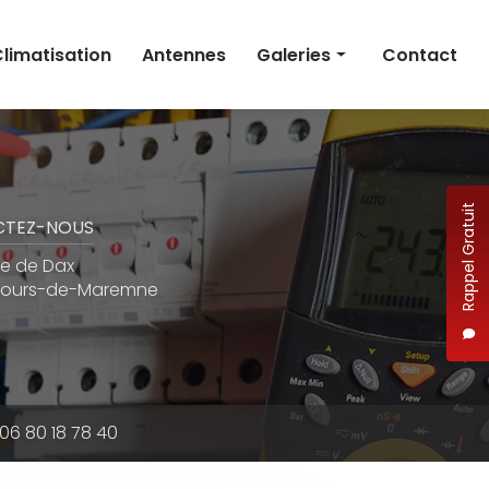
limatisation
Antennes
Galeries
Contact
Électricité
Photovoltaïque
Climatisation
Rappel Gratuit
CTEZ-NOUS
Antennes
te de Dax
eours-de-Maremne
06 80 18 78 40