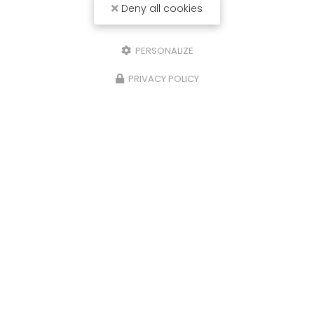
Deny all cookies
Voir
+
d'infos sur
LINKEDIN
PERSONALIZE
PRIVACY POLICY
Envoyez un message
Nom Prénom
Société
Email
Téléphone
Message