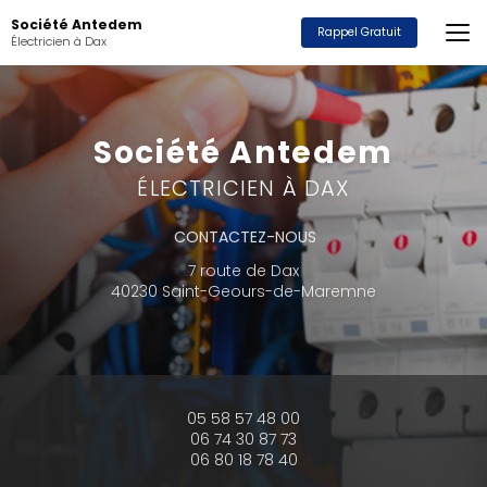
Aller
Société Antedem
au
Rappel Gratuit
Électricien à Dax
contenu
principal
Société Antedem
ÉLECTRICIEN À DAX
CONTACTEZ-NOUS
7 route de Dax
40230 Saint-Geours-de-Maremne
05 58 57 48 00
06 74 30 87 73
06 80 18 78 40