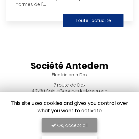
ormes de l'…
p
Toute l'actualité
Société Antedem
Électricien à Dax
7 route de Dax
40230 Saint-Geours-de-Maremne
05 58 57 48 00
This site uses cookies and gives you control over
06 74 30 87 73
what you want to activate
06 80 18 78 40
Lundi au vendredi
OK, accept all
8h00 - 18h00