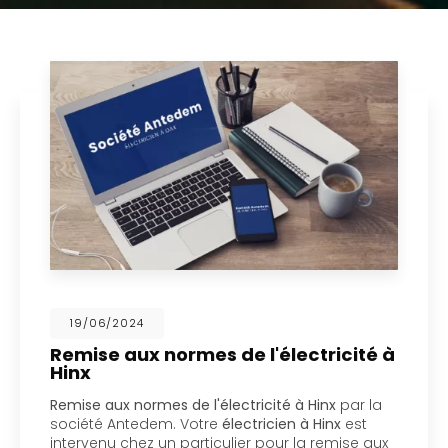
19/06/2024
Remise aux normes de l'électricité à
Hinx
emise aux normes de l'électricité à Hinx
par la
S
ociété Antedem. Votre
électricien à Hinx
est
d
ntervenu chez un particulier pour la remise aux