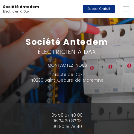
Aller
Société Antedem
au
Rappel Gratuit
Électricien à Dax
contenu
principal
Société Antedem
ÉLECTRICIEN À DAX
CONTACTEZ-NOUS
7 route de Dax
40230 Saint-Geours-de-Maremne
05 58 57 48 00
06 74 30 87 73
06 80 18 78 40