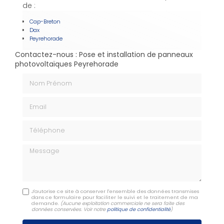
de :
Cap-Breton
Dax
Peyrehorade
Contactez-nous : Pose et installation de panneaux
photovoltaïques Peyrehorade
Nom Prénom
Email
Téléphone
Message
J'autorise ce site à conserver l'ensemble des données transmises
dans ce formulaire pour faciliter le suivi et le traitement de ma
demande.
(Aucune exploitation commerciale ne sera faite des
données conservées. Voir notre
politique de confidentialité
)