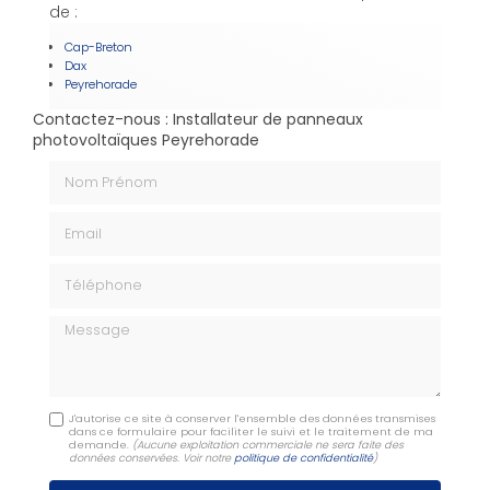
de :
Cap-Breton
Dax
Peyrehorade
Contactez-nous : Installateur de panneaux
photovoltaïques Peyrehorade
Nom Prénom
Email
Téléphone
Message
J'autorise ce site à conserver l'ensemble des données transmises
dans ce formulaire pour faciliter le suivi et le traitement de ma
demande.
(Aucune exploitation commerciale ne sera faite des
données conservées. Voir notre
politique de confidentialité
)