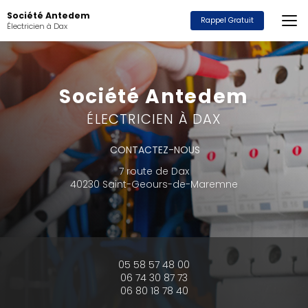
Aller
Société Antedem
au
Rappel Gratuit
Électricien à Dax
contenu
principal
Société Antedem
ÉLECTRICIEN À DAX
CONTACTEZ-NOUS
7 route de Dax
40230 Saint-Geours-de-Maremne
05 58 57 48 00
06 74 30 87 73
06 80 18 78 40