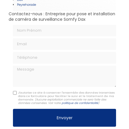
Peyrehorade
Contactez-nous : Entreprise pour pose et installation
de caméra de surveillance Somfy Dax
Nom Prénom
Email
Téléphone
Message
J'autorise ce site à conserver l'ensemble des données transmises
dans ce formulaire pour faciliter le suivi et le traitement de ma
demande.
(Aucune exploitation commerciale ne sera faite des
données conservées. Voir notre
politique de confidentialité
)