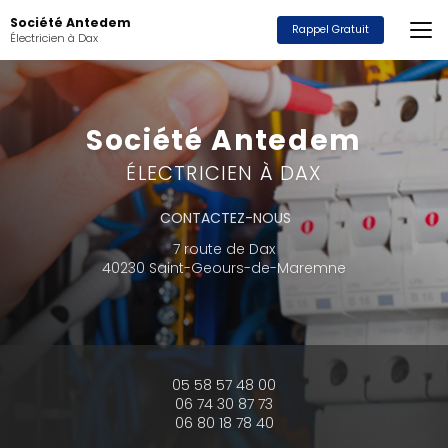
Aller
Société Antedem
au
Rappel Gratuit
Électricien à Dax
contenu
principal
Société Antedem
ÉLECTRICIEN À DAX
CONTACTEZ-NOUS
7 route de Dax
40230 Saint-Geours-de-Maremne
05 58 57 48 00
06 74 30 87 73
06 80 18 78 40