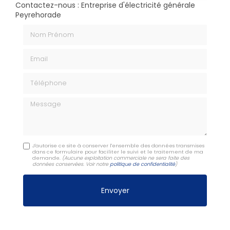
Contactez-nous : Entreprise d'électricité générale
Peyrehorade
Nom Prénom
Email
Téléphone
Message
J'autorise ce site à conserver l'ensemble des données transmises
dans ce formulaire pour faciliter le suivi et le traitement de ma
demande.
(Aucune exploitation commerciale ne sera faite des
données conservées. Voir notre
politique de confidentialité
)