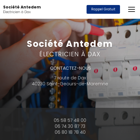
Aller
Société Antedem
au
Rappel Gratuit
Électricien à Dax
contenu
principal
Société Antedem
ÉLECTRICIEN À DAX
CONTACTEZ-NOUS
7 route de Dax
40230 Saint-Geours-de-Maremne
05 58 57 48 00
06 74 30 87 73
06 80 18 78 40