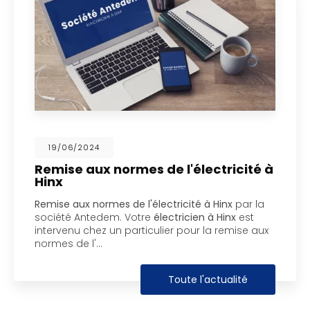
01/03/2024
es de l'électricité à
Pilotage à dist
à Ondres
l'électricité à Hinx
par la
Société Antedem a ré
tre
électricien à Hinx
est
de climatisation à On
ticulier pour la remise aux
Ondres
a installé un
permet au client de…
Toute l'actualité