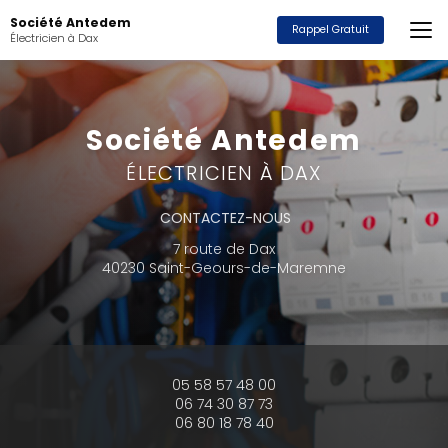
Aller
Société Antedem
au
Rappel Gratuit
Électricien à Dax
contenu
principal
Société Antedem
ÉLECTRICIEN À DAX
CONTACTEZ-NOUS
7 route de Dax
40230 Saint-Geours-de-Maremne
05 58 57 48 00
06 74 30 87 73
06 80 18 78 40