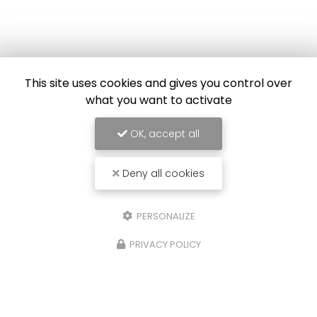
Société Antedem
This site uses cookies and gives you control over
Électricien à Dax
what you want to activate
7 route de Dax
40230 Saint-Geours-de-Maremne
OK, accept all
05 58 57 48 00
06 74 30 87 73
Deny all cookies
06 80 18 78 40
Lundi au vendredi
8h00 - 18h00
PERSONALIZE
PRIVACY POLICY
Voir
+
d'infos sur
LINKEDIN